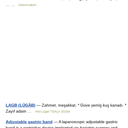
… …
Universalium
LAGB (LÜGÂB)
— Zahmet, meşakkat. * Güve yemiş kuş kanadı. *
Zayıf adam …
Yeni Lügat Türkçe Sözlük
Adjustable gastric band
— A laparoscopic adjustable gastric
band is a restrictive device implanted via bariatric surgery and