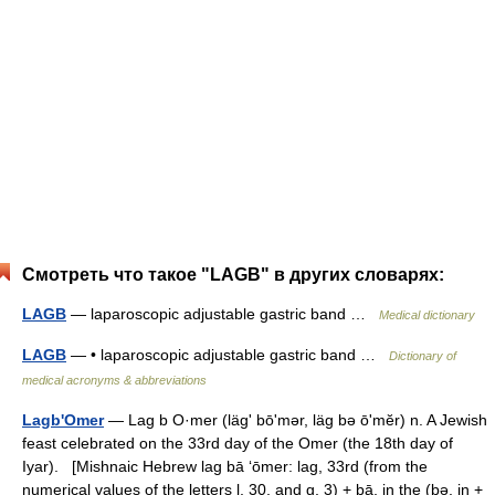
Смотреть что такое "LAGB" в других словарях:
LAGB
— laparoscopic adjustable gastric band …
Medical dictionary
LAGB
— • laparoscopic adjustable gastric band …
Dictionary of
medical acronyms & abbreviations
Lagb'Omer
— Lag b O·mer (lägʹ bōʹmər, läg bə ōʹmĕr) n. A Jewish
feast celebrated on the 33rd day of the Omer (the 18th day of
Iyar). [Mishnaic Hebrew lag bā ‘ōmer: lag, 33rd (from the
numerical values of the letters l, 30, and g, 3) + bā, in the (bə, in +