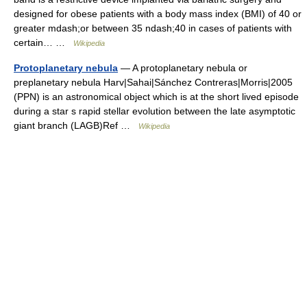
designed for obese patients with a body mass index (BMI) of 40 or
greater mdash;or between 35 ndash;40 in cases of patients with
certain… …
Wikipedia
Protoplanetary nebula
— A protoplanetary nebula or
preplanetary nebula Harv|Sahai|Sánchez Contreras|Morris|2005
(PPN) is an astronomical object which is at the short lived episode
during a star s rapid stellar evolution between the late asymptotic
giant branch (LAGB)Ref …
Wikipedia