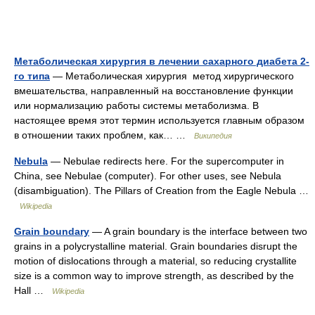
Метаболическая хирургия в лечении сахарного диабета 2-
го типа
— Метаболическая хирургия метод хирургического
вмешательства, направленный на восстановление функции
или нормализацию работы системы метаболизма. В
настоящее время этот термин используется главным образом
в отношении таких проблем, как… …
Википедия
Nebula
— Nebulae redirects here. For the supercomputer in
China, see Nebulae (computer). For other uses, see Nebula
(disambiguation). The Pillars of Creation from the Eagle Nebula …
Wikipedia
Grain boundary
— A grain boundary is the interface between two
grains in a polycrystalline material. Grain boundaries disrupt the
motion of dislocations through a material, so reducing crystallite
size is a common way to improve strength, as described by the
Hall …
Wikipedia