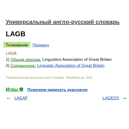
Универсальный англо-русский словарь
LAGB
Толкование
Перевод
LAGB
1)
Общая лексика:
Linguistics Association of Great Britain
2)
Сокращение:
Linguistic Association of Great Britain
Универсальный англо-русский словарь
.
Академик.ру
.
2011
.
Игры ⚽
Поможем написать курсовую
LAGAP
LAGEOS